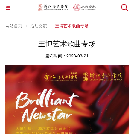
网站首页
活动交流
王博艺术歌曲专场
学
王博艺术歌曲专场
校
网
发布时间：2023-03-21
官
站
通
网
首
知
工
页
公
作
活
告
动
动
学
态
交
员
下
流
简
载
关