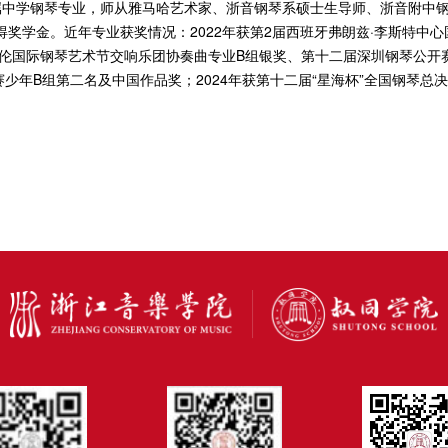
属中学钢琴专业，师从雅马哈艺术家、浙音钢琴系硕士生导师、浙音附中钢
奖学金。近年专业获奖情况：2022年获第2届西班牙弗朗兹·李斯特中
·海伦国际钢琴艺术节交响乐团协奏曲专业B组银奖、第十二届深圳钢琴公开
少年B组第二名及中国作品奖；2024年获第十二届“星海杯”全国钢琴总