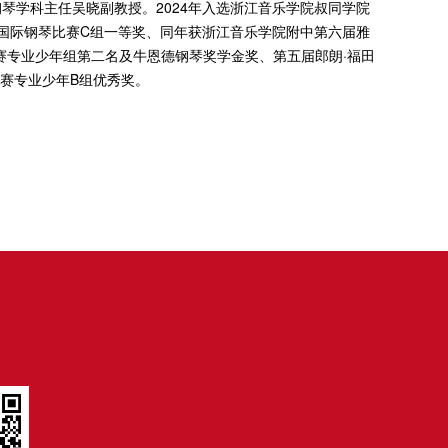
琴学科主任吴晓副教授。2024年入选浙江音乐学院叔同学院
心国际钢琴比赛C组一等奖、同年获浙江音乐学院附中第六届雅
赛专业少年组第二名及牛恩德钢琴奖学金奖、第五届郎朗·福田
决赛专业少年B组优秀奖。