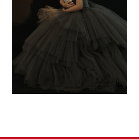
介
专
于
区
我
们