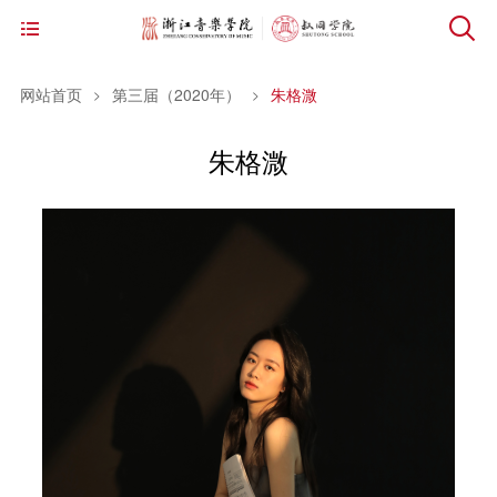
网站首页
第三届（2020年）
朱格溦
学
朱格溦
校
网
官
站
通
网
首
知
工
页
公
作
活
告
动
动
学
态
交
员
下
流
简
载
关