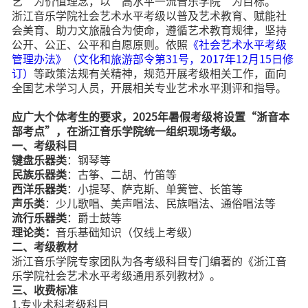
艺”为价值理念，以“高水平一流音乐学院”为目标。
浙江音乐学院社会艺术水平考级以普及艺术教育、赋能社
会美育、助力文旅融合为使命，遵循艺术教育规律，坚持
公开、公正、公平和自愿原则。依照
《社会艺术水平考级
管理办法》（文化和旅游部令第31号，2017年12月15日修
订）
等政策法规有关精神，规范开展考级相关工作，面向
全国艺术学习人员，开展相关专业艺术水平测评和指导。
应广大个体考生的要求，2025年暑假考级将设置“浙音本
部考点”，在浙江音乐学院统一组织现场考级。
一、考级科目
键盘乐器类
：钢琴等
民族乐器类
：古筝、二胡、竹笛等
西洋乐器类
：小提琴、萨克斯、单簧管、长笛等
声乐类
：少儿歌唱、美声唱法、民族唱法、通俗唱法等
流行乐器类
：爵士鼓等
理论类：
音乐基础知识（仅线上考级）
二、考级教材
浙江音乐学院专家团队为各考级科目专门编著的《浙江音
乐学院社会艺术水平考级通用系列教材》。
三、收费标准
1.专业术科考级科目