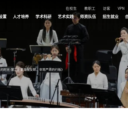
在校生
教职工
访客
VPN
设置
人才培养
学术科研
艺术实践
师资队伍
招生就业
管理机构
机构
机构
机构
机构
本科生教育
研究生教育
附属音乐学校
五大学院
叔同学院
社会美育
科研平台
学术交流
创研成果
艺术品牌
演出活动
文艺轻骑兵
浙音直播
师资队伍
招聘公告
招聘报名
招生网
就业网
的时光-第二乐章海报女郎，非常严肃的行板》