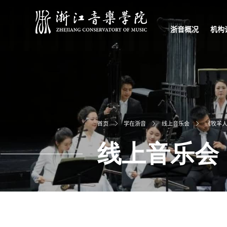
浙音概况
机构
学院简介
学院章程
现任领导
校园文化
信息公开
学校宣传片
党政
教学
科研
教辅
直属
首页
学在浙音
线上音乐会
《牧羊人
线上音乐会