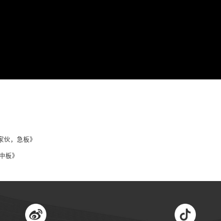
家伙，急板》
，中板》