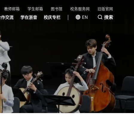
教师邮箱
学生邮箱
图书馆
校务服务网
旧版官网
搜索
EN
合作交流
学在浙音
校庆专栏
国际（港澳台）交流
国内交流
校友风采
教育基金会
浙音成长
浙音学堂
快乐教室
线上音乐会
视听浙音