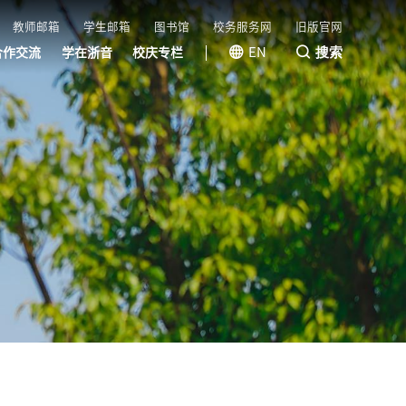
教师邮箱
学生邮箱
图书馆
校务服务网
旧版官网
搜索
EN
合作交流
学在浙音
校庆专栏
国际（港澳台）交流
国内交流
校友风采
教育基金会
浙音成长
浙音学堂
快乐教室
线上音乐会
视听浙音