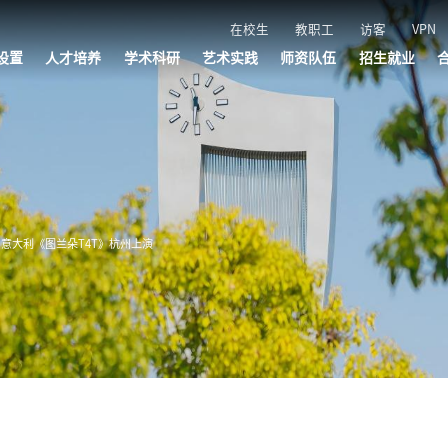
在校生
教职工
访客
VPN
设置
人才培养
学术科研
艺术实践
师资队伍
招生就业
管理机构
机构
机构
机构
机构
本科生教育
研究生教育
附属音乐学校
五大学院
叔同学院
社会美育
科研平台
学术交流
创研成果
艺术品牌
演出活动
文艺轻骑兵
浙音直播
师资队伍
招聘公告
招聘报名
招生网
就业网
意大利《图兰朵T4T》杭州上演