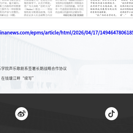
chinanews.com/epms/article/html/2026/04/17/14946478061
乐学院声乐歌剧系签署长期战略合作协议
”在钱塘江畔“续写”