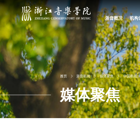
浙音概况
机构
学院简介
学院章程
现任领导
校园文化
信息公开
学校宣传片
党政
教学
科研
教辅
直属
首页
浙音新闻
媒体聚焦
中国新闻：
媒体聚焦