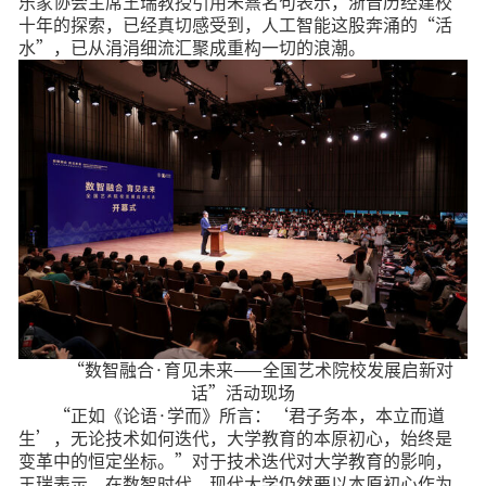
乐家协会主席王瑞教授引用朱熹名句表示，浙音历经建校
十年的探索，已经真切感受到，人工智能这股奔涌的“活
水”，已从涓涓细流汇聚成重构一切的浪潮。
“数智融合·育见未来——全国艺术院校发展启新对
话”活动现场
“正如《论语·学而》所言：‘君子务本，本立而道
生’，无论技术如何迭代，大学教育的本原初心，始终是
变革中的恒定坐标。”对于技术迭代对大学教育的影响，
王瑞表示，在数智时代，现代大学仍然要以本原初心作为