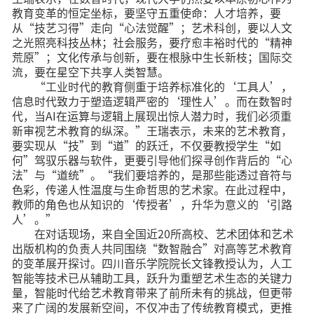
教育变革的恒定坐标，要坚守五重使命：人才培养，要
从“技艺习得”走向“心法觉醒”；艺术科创，要以人文
之光照亮科技丛林；社会服务，要疗愈丰裕时代的“精神
荒原”；文化传承与创新，要在根脉中生长新枝；国际交
流，要在星空下共享人类智慧。
“工业时代的教育侧重于培养标准化的‘工具人’，
信息时代致力于塑造逻辑严密的‘理性人’。而在数智时
代，当AI在运算与逻辑上展现出惊人潜力时，我们必须重
新审视艺术教育的纵深。”王瑞表示，未来的艺术教育，
要实现从“技”到“道”的跃迁，不仅要教授学生“如
何”驾驭乐器与软件，更要引导他们探寻创作背后的“心
法”与“道统”。“我们要培养的，是那些能透过音符与
色彩，传递人性温度与生命哲思的艺术家。在此过程中，
教师的角色也从知识的‘传授者’，升华为意义的‘引路
人’。”
在对话现场，来自全国近20所高校、艺术团体和艺术
出版机构的负责人共同围绕“数智融合”对高等艺术教育
的变革展开探讨。四川音乐学院院长文锋教授认为，人工
智能等技术已从辅助工具，跃升为重塑艺术生态的关键力
量，智能时代给艺术教育带来了前所未有的挑战，但更带
来了广阔的发展新空间，不仅冲击了传统教育模式，更推