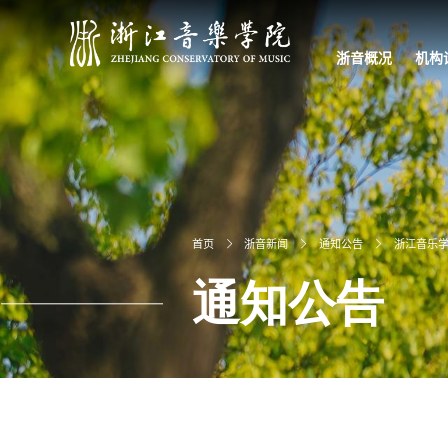
浙音概况
机构
学院简介
学院章程
现任领导
校园文化
信息公开
学校宣传片
党政
教学
科研
教辅
直属
首页
浙音新闻
通知公告
浙江音乐
通知公告