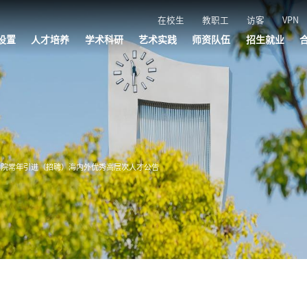
在校生
教职工
访客
VPN
设置
人才培养
学术科研
艺术实践
师资队伍
招生就业
管理机构
机构
机构
机构
机构
本科生教育
研究生教育
附属音乐学校
五大学院
叔同学院
社会美育
科研平台
学术交流
创研成果
艺术品牌
演出活动
文艺轻骑兵
浙音直播
师资队伍
招聘公告
招聘报名
招生网
就业网
学院常年引进（招聘）海内外优秀高层次人才公告