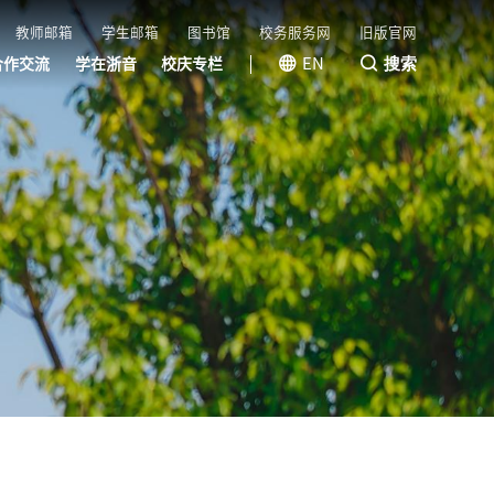
教师邮箱
学生邮箱
图书馆
校务服务网
旧版官网
搜索
EN
合作交流
学在浙音
校庆专栏
国际（港澳台）交流
国内交流
校友风采
教育基金会
浙音成长
浙音学堂
快乐教室
线上音乐会
视听浙音