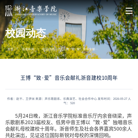
校园动态
首页
浙音新闻
校园动态
王博“致·爱”音乐会献礼浙音建校10周年
王博“致·爱”音乐会献礼浙音建校10周年
作者：赵干、王伊米
来源：声乐歌剧系、乐典演艺、社会合作中心
发布时间：2026-05-27
人
气：
520
5月24日晚，浙江音乐学院标准音乐厅内余音绕梁，声
乐歌剧系2023届校友、低男中音王博以“致·爱”独唱音乐
会献礼母校建校十周年。浙音师生及社会各界嘉宾500余人
共赴演出，见证这位国际新锐对母校的深情回响。