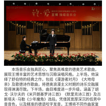
本场音乐会独具匠心，聚焦高难度的德奥艺术歌曲，
展现王博丰富的艺术思想与沉稳演唱风格。上半场，他演
绎了舒伯特的经典之作，包括《漫游者对月》《大地母
亲》及歌德诗作歌曲，将德奥浪漫主义时期的诗乐交融展
现得淋漓尽致。下半场，曲目难度进一步升级，涵盖了胡
戈·沃尔夫的《米开朗基罗诗三首》《默里克诗三首》及古
斯塔夫·马勒《少年魔角》选段。凭借其宽厚深沉的低男中
音音色，以及精准的德语咬字发音，王博将不同作曲家复