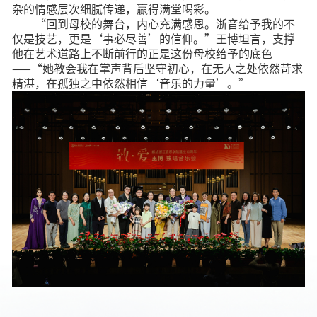
杂的情感层次细腻传递，赢得满堂喝彩。
“回到母校的舞台，内心充满感恩。浙音给予我的不
仅是技艺，更是‘事必尽善’的信仰。”王博坦言，支撑
他在艺术道路上不断前行的正是这份母校给予的底色
——“她教会我在掌声背后坚守初心，在无人之处依然苛求
精湛，在孤独之中依然相信‘音乐的力量’。”