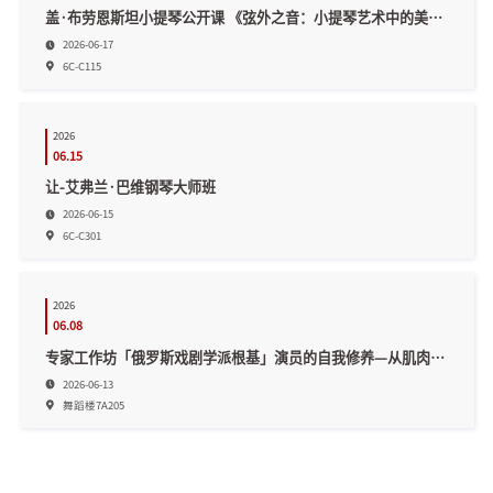
盖·布劳恩斯坦小提琴公开课 《弦外之音：小提琴艺术中的美学密码与人文精神》
2026-06-17
6C-C115
2026
06.15
让-艾弗兰·巴维钢琴大师班
2026-06-15
6C-C301
2026
06.08
专家工作坊「俄罗斯戏剧学派根基」演员的自我修养—从肌肉放松到想象与交流
2026-06-13
舞蹈楼7A205