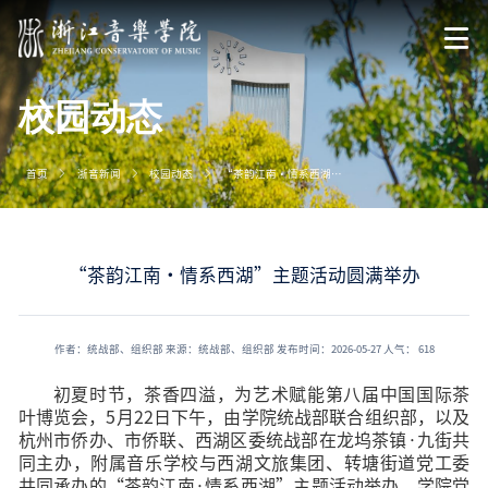
校园动态
首页
浙音新闻
校园动态
“茶韵江南・情系西湖”主题活动圆满举办
“茶韵江南・情系西湖”主题活动圆满举办
作者：统战部、组织部
来源：统战部、组织部
发布时间：2026-05-27
人气：
618
初夏时节，茶香四溢，为艺术赋能第八届中国国际茶
叶博览会，5月22日下午，由学院统战部联合组织部，以及
杭州市侨办、市侨联、西湖区委统战部在龙坞茶镇·九街共
同主办，附属音乐学校与西湖文旅集团、转塘街道党工委
共同承办的“茶韵江南·情系西湖”主题活动举办。学院党