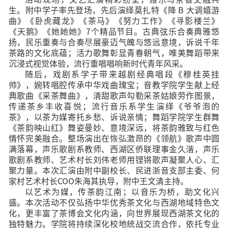
生。附中学子率先登场，先后演绎莫扎特《降 B 大调嬉游
曲》《卧虎藏龙》《茶马》《努力工作》《寻影楼兰》
《天鹅》《她她她》7个精品节目。古典弦乐合奏典雅悠
扬，民乐重奏与合奏尽展豪迈气魄与悠远意境，诉说千年
茶路的文化底蕴；活力歌舞彰显青春朝气，唯美舞蹈带来
沉浸式视觉体验，流行重唱唱响新时代青年风采。
随后，戏剧系学子带来越剧经典唱段《穆桂英挂
帅》，婉转唱腔传承中华戏曲瑰宝；音教学院学生献上经
典歌曲《采茶舞曲》，清甜歌声勾勒采茶姑娘劳作图景，
传递茶乡丰收喜悦；流行音乐系学生演绎《爷爷泡的
茶》，以茶为媒寄托乡愁、诉说亲情；舞蹈学院学生群舞
《茶韵映山红》舞姿曼妙、意境深远，将茶韵雅致与红色
情怀完美融合。整场演出在恢弘激昂的《领航》歌声中圆
满落幕，声乐歌剧系教师、西湖区侨联理事金久湝，声乐
歌剧系教师、艺术村长刘伟老师用铿锵歌声凝聚人心、汇
聚力量。本次汇演由附中副校长、民进浙音支部主委、何
家村艺术村长COO朱海其执导，附中王文清主持。
以艺术为媒，传茶韵江南；以音乐为桥，助文化兴
盛。本次活动不仅弘扬中华优秀茶文化与西湖地域特色文
化，更丰富了茶博会文化内涵，向世界展现西湖茶文化的
独特魅力。学院将持续深化校地统战交流合作，依托专业