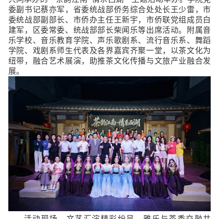
委副书记蔡亦军，省委统战部侨务综合处处长王少雷，市
委统战部副部长、市侨办主任王新宇，市侨联党组成员白
建军，区委常委、统战部部长柴闻乐等出席活动。附属音
乐学校、音乐教育学院、声乐歌剧系、流行音乐系、舞蹈
学院、戏剧系师生代表及各界嘉宾齐聚一堂，以茶文化为
纽带，融合艺术展演，助推茶文化传播与文旅产业融合发
展。
活动现场，文艺汇演精彩纷呈，雅乐与茶香交融共