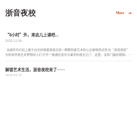
浙音夜校
More
“8小时”外，来这儿上课吧...
2025.11.04
当城市华灯初上属于白天的喧嚣渐渐沉淀一颗颗热爱艺术的心正被悄然点亮 在“浙音夜校”
为所有怀抱艺术梦想的人们 打开一扇通往音乐与美学的夜光之门 这里，没有门槛的限制，只
有热忱的邀约。依托学院深厚的学科底蕴...
解锁艺术生活，浙音夜校来了……
2025.03.27
当城市披上夜色霓裳，如何度过不甘平庸的夜晚？ 褪去了一天的“班味”，有一群人选择
在浙江音乐学院，用艺术点亮生活。第一期“浙音夜校”开设了声乐演唱、流行演唱、合唱、
古筝、小提琴、大提琴、...
浙音夜校，探寻“N+1”种可能！
2024.10.19
解锁8小时外的精致生活让每一个夜晚满载星光与梦想浙音夜校，它来了！ 当城市的灯火渐渐
温柔，当白日的喧嚣悄然退场，正是心灵与才华绽放的最佳时刻。浙音夜校，让你的艺术灵魂
得以自由飞翔，探索自我成长的无限可能。 在这里，...