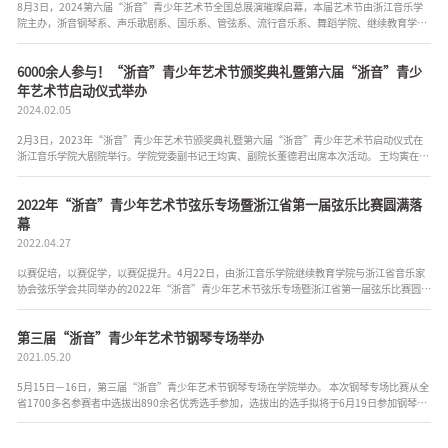
8月3日，2024第六届“浙音”青少年艺术节全国总展演璀璨启幕，本届艺术节由浙江音乐学
院主办，浙音钢琴系、声乐歌剧系、国乐系、管弦系、流行音乐系、舞蹈学院、继续教育学
院、乐典文化承办。本次艺术节为期9天，共有来自全国22个省、市、...
6000余人参与！“浙音”青少年艺术节颁奖典礼暨第六届“浙音”青少
年艺术节启动仪式举办
2024.02.05
2月3日，2023年“浙音”青少年艺术节颁奖典礼暨第六届“浙音”青少年艺术节启动仪式在
浙江音乐学院大剧院举行。学院党委副书记王均寅、副院长董德君出席本次活动。 王均寅在启
动仪式上致辞。他表示，浙音作为浙江省唯一一所专业...
2022年“浙音”青少年艺术节弦乐专场暨浙江省第一届弦乐比赛圆满落
幕
2022.04.27
以赛促培，以赛促学，以赛促提升。4月22日，由浙江音乐学院继续教育学院与浙江省音乐家
协会弦乐学会共同举办的2022年“浙音”青少年艺术节弦乐专场暨浙江省第一届弦乐比赛圆满
落幕。浙江省音乐家协会主席翁持更、学院副院长杨九华等出席活动。 ...
第三届“浙音”青少年艺术节钢琴专场举办
2021.05.20
5月15日－16日，第三届“浙音”青少年艺术节钢琴专场在学院举办。 本次钢琴专场比赛从全
省1700多名参赛者中选拔出890余名优秀选手参加，选拔出的选手拟将于6月19日参加钢琴专
场总决赛。值得一提的是，为进一步扩大学院社会影响力，比赛全程进行...