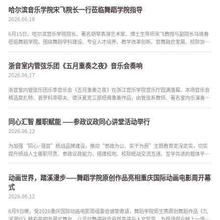
哈尔滨音乐学院宋飞院长一行莅临舞蹈学院指导
2026.06.18
6月15日，哈尔滨音乐学院院长、著名胡琴表演艺术家、博士生导师宋飞教授与副院长马晓春
莅临舞蹈学院，围绕舞蹈学科建设、专业人才培养、教学改革创新、音舞融合发展、校际协同
共建等内容开展深度交流研讨。浙江音乐学院副院长、舞蹈学院院长徐颃，舞...
浙音室内管弦乐团《五月重奏之夜》音乐会奏响
2026.06.17
浙音室内管弦乐团乐季音乐会《五月重奏之夜》在浙江音乐学院音乐厅圆满落幕。本场音乐会
精选莫扎特、普罗科菲耶夫、德沃夏克三部经典重奏作品，由管弦系教师、著名室内乐演奏家
申丹枫领衔，小提琴副教授范晨君，著名钢琴家、学院特聘教授史佳怡，浙音...
同心汇智 履职赋能 ——参政议政同心讲堂活动举行
2026.06.12
为加强“同心·强音”统战品牌建设，推动“参政为公、实干为民”主题教育走深走实，切实
提升统战人士履职尽责、参政议政能力，搭建校地、校际统战交流互通、互学共进的载体平
台，6月10日下午，由学校统战部等联合主办，民...
动画世界，踏溪漫步——舞蹈学院原创作品亮相重庆国际动画电影周开幕
式
2026.06.12
6月9日晚，受2026重庆国际动画电影周组委会诚挚邀请，舞蹈学院师生携原创舞蹈作品《九
溪潺行》精彩亮相开幕式舞台，以灵动舞姿融合自然意境与人文哲思，为现场观众献上一场视