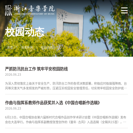
校园动态
首页
浙音新闻
校园动态
严抓防汛抗台工作 筑牢平安校园防线
2026.06.23
为深入贯彻落实上级关于安全生产、防汛防台工作的各项决策部署，积极应对极端强降雨、台
风等灾害天气多发频发的严峻形势，压紧压实校园安全管理责任，切实筑牢校园安全防护底
线，全力保障全体师生生命财产安全，维护校园教学、生活秩序持续稳定，6月2...
作曲与指挥系教师作品获奖并入选《中国合唱新作选辑》
2026.06.23
6月13日，中国合唱协会第六届新时代合唱作品创作学术研讨会暨《中国合唱新作选辑》发布
会在大连举行。作曲与指挥系副教授张莹创作的《童年·古风》入选选辑（全辑共15首），并
作为优秀获奖作品代表登台分享。 该作品以四季为线索，通过“...