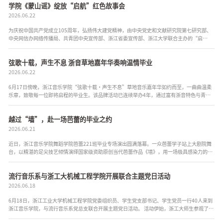
学院《蒙山谣》绽放“启航”红色故事会
2026.06.22
为庆祝中国共产党成立105周年，弘扬伟大建党精神，由中央党史和文献研究院第七研究部、
中央网信办网络传播局、共青团中央宣传部、浙江省委宣传部、浙江大学联合主办的“启
航”红色故事会网络主题宣传活动，6月17日在浙江大学紫金港校区举行...
弦歌十载，声生不息 浙音草地嘉年华奏响温情毕业
2026.06.22
6月17日傍晚，浙江音乐学院“弦歌十载・声生不息”草地音乐嘉年华如约而至，一曲曲温柔
乐章，致敬每一位即将启程的毕业生。该品牌活动已连续举办4年，通过富有浙音特色与青春
活力的活动，赠予学子独一无二的毕业仪式感。 该活动由学生工作...
越过“墙”，赴一场芭蕾的毕业之约
2026.06.21
近日，浙江音乐学院舞蹈学院芭蕾221班毕业专场演出圆满落幕。一众芭蕾学子站上大剧院舞
台，以精湛的足尖技艺倾情演绎国家级资助原创当代芭蕾作品《墙》，用一场极具感染力的舞
台盛宴，为四年学业生涯画上圆满句号，生动展现了浙音舞蹈专业的育人成果...
流行音乐系与浙工大机械工程学院开展联合主题党日活动
2026.06.18
6月18日，浙江工业大学机械工程学院党委组织员、学生党支部书记、学生党员一行40人来到
浙江音乐学院，与流行音乐系党总支联合开展主题党日活动。 活动伊始，浙工大师生参观了学
校音乐博物馆。一件件珍贵乐器与图文展陈让来访师生对音乐知识有了更加...