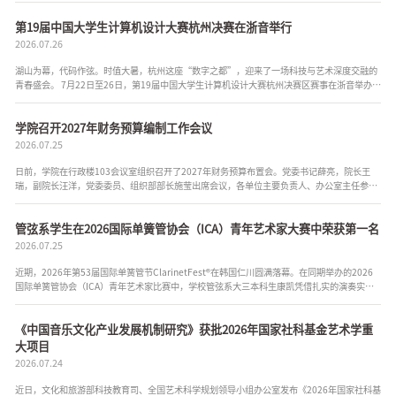
第19届中国大学生计算机设计大赛杭州决赛在浙音举行
2026.07.26
湖山为幕，代码作弦。时值大暑，杭州这座“数字之都”，迎来了一场科技与艺术深度交融的
青春盛会。 7月22日至26日，第19届中国大学生计算机设计大赛杭州决赛区赛事在浙音举办。
本次大赛以“逐梦数字新程，青春创新收官”为主题，...
学院召开2027年财务预算编制工作会议
2026.07.25
日前，学院在行政楼103会议室组织召开了2027年财务预算布置会。党委书记薛亮，院长王
瑞，副院长汪洋，党委委员、组织部部长施莹出席会议，各单位主要负责人、办公室主任参
加。 薛亮强调，学院上下要高度重视预算管理，各单位负责人要亲自抓好年度预...
管弦系学生在2026国际单簧管协会（ICA）青年艺术家大赛中荣获第一名
2026.07.25
近期，2026年第53届国际单簧管节ClarinetFest®在韩国仁川圆满落幕。在同期举办的2026
国际单簧管协会（ICA）青年艺术家比赛中，学校管弦系大三本科生康凯凭借扎实的演奏实
力，历经线上初赛、现场半决赛、决赛层层严苛筛选，从全球优秀青年演奏家中...
《中国音乐文化产业发展机制研究》获批2026年国家社科基金艺术学重
大项目
2026.07.24
近日，文化和旅游部科技教育司、全国艺术科学规划领导小组办公室发布《2026年国家社科基