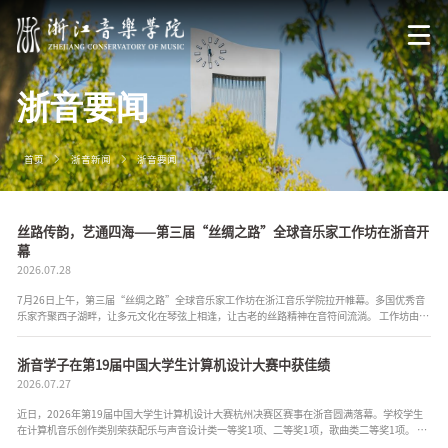
浙音要闻
首页
浙音新闻
浙音要闻
丝路传韵，艺通四海——第三届“丝绸之路”全球音乐家工作坊在浙音开
幕
2026.07.28
7月26日上午，第三届“丝绸之路”全球音乐家工作坊在浙江音乐学院拉开帷幕。多国优秀音
乐家齐聚西子湖畔，让多元文化在琴弦上相逢，让古老的丝路精神在音符间流淌。 工作坊由浙
江音乐学院与美国丝绸之路乐团主办。活动以“丝路传韵，...
浙音学子在第19届中国大学生计算机设计大赛中获佳绩
2026.07.27
近日，2026年第19届中国大学生计算机设计大赛杭州决赛区赛事在浙音圆满落幕。学校学生
在计算机音乐创作类别荣获配乐与声音设计类一等奖1项、二等奖1项，歌曲类二等奖1项。 其
中，一等奖《墨檐境韵》（作者：黄舜杭、燕国韬，指导老师：万方、曾紫乔...