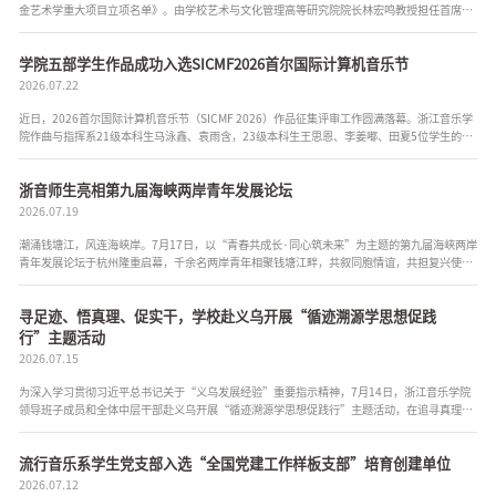
金艺术学重大项目立项名单》。由学校艺术与文化管理高等研究院院长林宏鸣教授担任首席专
家申报的《中国音乐文化产业发展机制研究》成功获批立项。这是学校在国家...
学院五部学生作品成功入选SICMF2026首尔国际计算机音乐节
2026.07.22
近日，2026首尔国际计算机音乐节（SICMF 2026）作品征集评审工作圆满落幕。浙江音乐学
院作曲与指挥系21级本科生马泳鑫、袁雨含，23级本科生王思恩、李姜嘟、田夏5位学生的作
品成功入选本届音乐节（指导教师：安承弼、董晓娇），作品将于9 月 17 日至 ...
浙音师生亮相第九届海峡两岸青年发展论坛
2026.07.19
潮涌钱塘江，风连海峡岸。7月17日，以“青春共成长·同心筑未来”为主题的第九届海峡两岸
青年发展论坛于杭州隆重启幕，千余名两岸青年相聚钱塘江畔，共叙同胞情谊，共担复兴使
命。浙江音乐学院携3台精品文艺节目登上论坛主题晚会舞台...
寻足迹、悟真理、促实干，学校赴义乌开展“循迹溯源学思想促践
行”主题活动
2026.07.15
为深入学习贯彻习近平总书记关于“义乌发展经验”重要指示精神，7月14日，浙江音乐学院
领导班子成员和全体中层干部赴义乌开展“循迹溯源学思想促践行”主题活动，在追寻真理足
迹中砥砺初心，在调研实践中感悟时代脉搏。 调研组...
流行音乐系学生党支部入选“全国党建工作样板支部”培育创建单位
2026.07.12